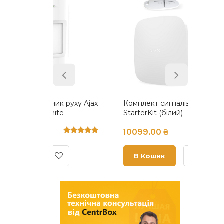
к руху Ajax
Комплект сигналізації Ajax
Радіо
te
StarterKit (білий)
розетк
10099.00 ₴
2009.
В Кошик
В 