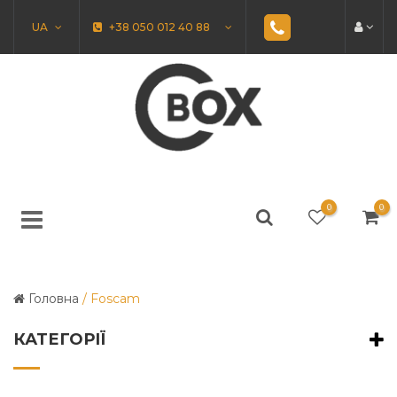
UA
+38 050 012 40 88
0
0
Головна
/
Foscam
КАТЕГОРІЇ