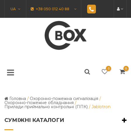
UA
+38 050 012 40 88
0
0
Головна
/
Охоронно-пожежна сигналізація
/
Охоронно-пожежне обладнання
/
Прилади приймально контрольні (ППК)
/
Jablotron
СУМІЖНІ КАТАЛОГИ