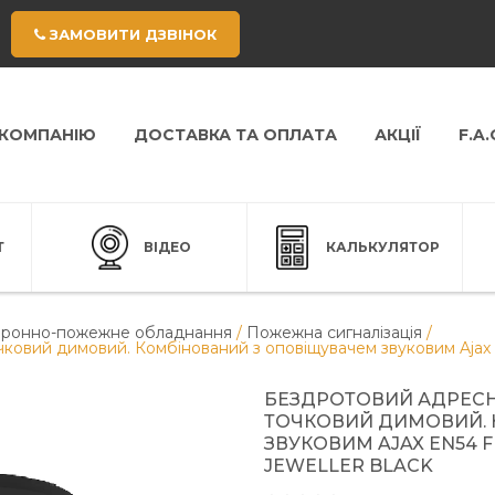
ЗАМОВИТИ ДЗВІНОК
 КОМПАНІЮ
ДОСТАВКА ТА ОПЛАТА
АКЦІЇ
F.A.
Т
ВІДЕО
КАЛЬКУЛЯТОР
ронно-пожежне обладнання
/
Пожежна сигналізація
/
вий димовий. Комбінований з оповіщувачем звуковим Ajax EN
БЕЗДРОТОВИЙ АДРЕС
ТОЧКОВИЙ ДИМОВИЙ. 
ЗВУКОВИМ AJAX EN54 
JEWELLER BLACK