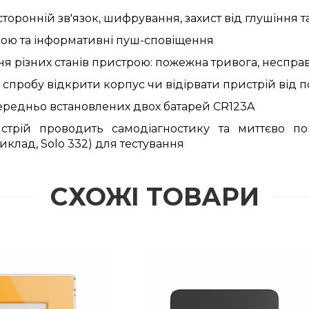
сторонній зв'язок, шифрування, захист від глушіння
рою
та інформативні пуш-сповіщення
я різних станів пристрою: пожежна тривога, несправ
спробу відкрити корпус чи відірвати пристрій від п
передньо встановлених двох батарей CR123A
стрій проводить самодіагностику та миттєво по
лад, Solo 332) для тестування
СХОЖІ ТОВАРИ