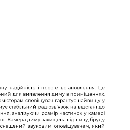
ану надійність і просте встановлення. Це
ений для виявлення диму в приміщеннях.
рмісторам сповіщувач гарантує найвищу у
ує стабільний радіозвʼязок на відстані до
ня, аналізуючи розмір частинок у камері
ог. Камера диму захищена від пилу, бруду
й оснащений звуковим оповіщувачем, який