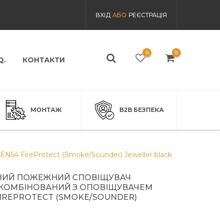
ВХІД
АБО
РЕЄСТРАЦІЯ
0
0
Q.
КОНТАКТИ
МОНТАЖ
B2B БЕЗПЕКА
54 FireProtect (Smoke/Sounder) Jeweller black
НИЙ ПОЖЕЖНИЙ СПОВІЩУВАЧ
КОМБІНОВАНИЙ З ОПОВІЩУВАЧЕМ
FIREPROTECT (SMOKE/SOUNDER)