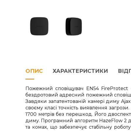
ОПИС
ХАРАКТЕРИСТИКИ
ВІДГ
Пожежний сповіщувач EN54 FireProtect 
бездротовий адресний пожежний сповіщу
Завдяки запатентованій камері диму Aja
своєму класі точність виявлення загрози.
1700 метрів без перешкод. Його двоспек
диму. Програмний алгоритм HazeFlow 2 до
та комах, що забезпечує стабільну робо