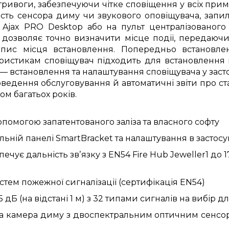
тривоги, забезпечуючи чітке сповіщення у всіх прим
ність сенсора диму чи звукового оповіщувача, зап
 Ajax PRO Desktop або на пульт централізованого 
дозволяє точно визначити місце події, передаюч
опис місця встановлення. Попередньо встановле
ристикам сповіщувач підходить для встановлення на
— встановлення та налаштування сповіщувача у заст
оведення обслуговування й автоматичні звіти про ст
ом багатьох років.
помогою запатентованого заліза та власного софту
ній панелі SmartBracket та налаштування в застосун
чує дальність звʼязку з EN54 Fire Hub Jeweller1 до 
стем пожежної сигналізації (сертифікація
EN
54
)
 дБ (на відстані 1 м) з 32 типами сигналів на вибір 
на
камера
дим
у
з двоспектральним оптичним сенсоро