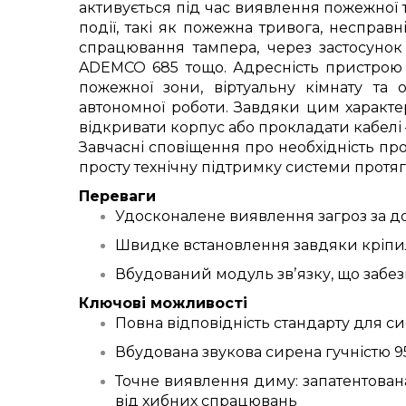
активується під час виявлення пожежної 
події, такі як пожежна тривога, несправ
спрацювання тампера, через застосунок
ADEMCO 685 тощо. Адресність пристрою 
пожежної зони, віртуальну кімнату та 
автономної роботи. Завдяки цим характе
відкривати корпус або прокладати кабелі 
Завчасні сповіщення про необхідність пр
просту технічну підтримку системи протяг
Переваги
Удосконалене виявлення загроз за до
Швидке встановлення завдяки кріпиль
Вбудований модуль звʼязку, що забезпе
Ключові можливості
Повна відповідність стандарту для си
Вбудована звукова сирена гучністю 95
Точне виявлення диму: запатентова
від хибних спрацювань