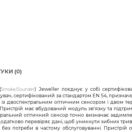
УКИ (0)
(
) Jeweller поєднує у собі сертифіков
Smoke/Sounder
вач, сертифікований за стандартом EN 54, признач
x із двоспектральним оптичним сенсором і двом те
 Пристрій має вбудований модуль звʼязку та підтрим
тральний оптичний сенсор точно визначає задимлен
датково перевіряє дані, щоб уникнути хибних трив
ту без потреби в частому обслуговуванні. Пристрі