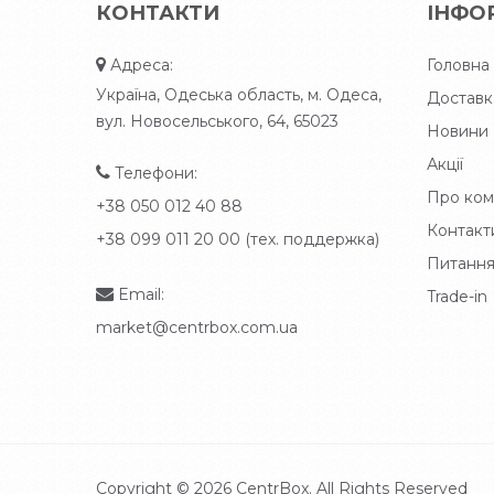
КОНТАКТИ
ІНФО
Адреса:
Головна
Україна, Одеська область, м. Одеса,
Доставк
вул. Новосельського, 64, 65023
Новини
Акції
Телефони:
Про ком
+38 050 012 40 88
Контакт
+38 099 011 20 00 (тех. поддержка)
Питання
Email:
Trade-in
market@centrbox.com.ua
Copyright © 2026
CentrBox
. All Rights Reserved