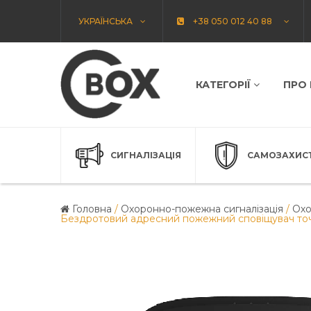
УКРАЇНСЬКА
+38 050 012 40 88
КАТЕГОРІЇ
ПРО
СИГНАЛІЗАЦІЯ
САМОЗАХИС
Головна
/
Охоронно-пожежна сигналізація
/
Охо
Бездротовий адресний пожежний сповіщувач точко