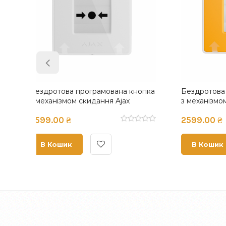
кнопка
Бездротова програмована кнопка
Бездро
з механізмом скидання Ajax
двома 
ller
ManualCallPoint (Yellow) Jeweller
для пож
2599.00 ₴
4999.
EN54 I
black
В Кошик
В К