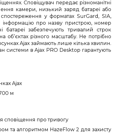
іщеннях. Сповіщувач передає різноманітні
илення камери, низький заряд батареї або
спостереження у форматах SurGard, SIA,
и інформацію про назву пристрою, номер
ні батареї забезпечують тривалий строк
 обʼєктах різного масштабу. Не потрібно
осунках Ajax займають лише кілька хвилин.
ан системи в Ajax PRO Desktop гарантують
ках Ajax
1700 м
для сповіщення про тривогу
м та алгоритмом HazeFlow 2 для захисту