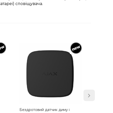
тареї) сповіщувача.
Бездротовий датчик диму,
Бездр