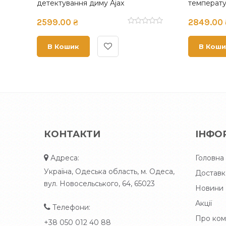
t 2 RB
температури Ajax FireProtect 2 SB
темпер
(Heat/Smoke) (8EU) Black
(Heat/
3349.00 ₴
3349.
В Кошик
В К
КОНТАКТИ
ІНФО
Адреса:
Головна
Україна, Одеська область, м. Одеса,
Доставк
вул. Новосельського, 64, 65023
Новини
Акції
Телефони:
Про ком
+38 050 012 40 88