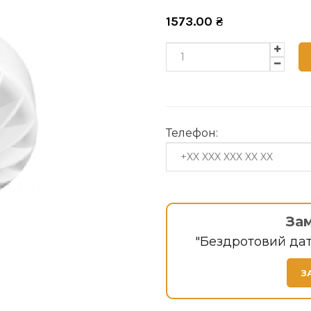
1573.00
₴
Телефон:
За
"Бездротовий да
З