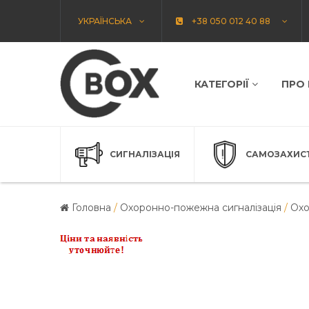
УКРАЇНСЬКА
+38 050 012 40 88
КАТЕГОРІЇ
ПРО
СИГНАЛІЗАЦІЯ
САМОЗАХИС
Головна
/
Охоронно-пожежна сигналізація
/
Охо