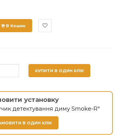
В Кошик
КУПИТИ В ОДИН КЛІК
мовити установку
тчик детектування диму Smoke-R"
АМОВИТИ В ОДИН КЛІК