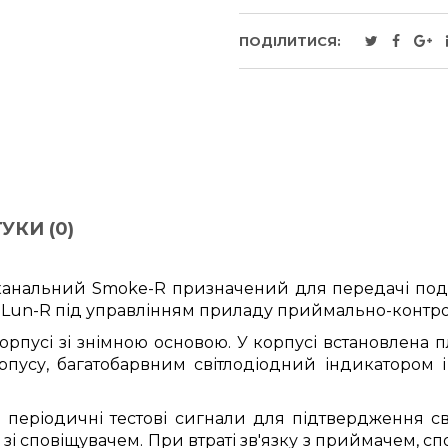
ПОДІЛИТИСЯ:
УКИ (0)
анальний Smoke-R призначений для передачі поді
 Lun-R під управлінням приладу приймально-контрол
пусі зі знімною основою. У корпусі встановлена ​
пусу, багатобарвним світлодіодний індикатором і 
періодичні тестові сигнали для підтвердження сво
у зі сповіщувачем. При втраті зв'язку з приймачем, 