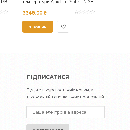
у Ajax
температури та чадного газу Ajax
темпер
oke/CO)
FireProtect 2 RB (Heat/Smoke/CO)
FirePr
4299.00 ₴
4699.
(8EU) White
(8EU) 
В Кошик
В 
ПІДПИСАТИСЯ
Будьте в курсі останніх новин, а
також акцій і спеціальних пропозицій