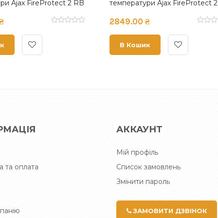
атури Ajax FireProtect 2 SB
температури та чадного газ
Smoke) (8EU) White
Fireprotect 2 RB (Heat/Sm
00 ₴
4299.00 ₴
(8EU) Black
ошик
В Кошик
РМАЦІЯ
АККАУНТ
Мій профіль
а та оплата
Список замовлень
Змінити пароль
панію
ЗАМОВИТИ ДЗВІНОК