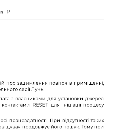
й про задимлення повітря в приміщенні,
ьного серії Лунь.
​плата з власниками для установки джерел
контактами RESET для ініціації процесу
єї працездатності. При відсутності таких
сповіщувач продовжує його пошук. Тому при