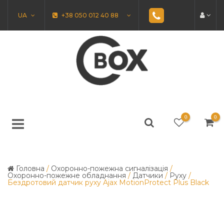
UA
+38 050 012 40 88
0
0
Головна
/
Охоронно-пожежна сигналізація
/
Охоронно-пожежне обладнання
/
Датчики
/
Руху
/
Бездротовий датчик руху Ajax MotionProtect Plus Black