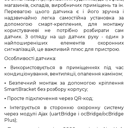
магазинів, складів, виробничих приміщень та ін.
Перевагою цього датчика є і його зручна і
надзвичайно легка самостійна установка за
допомогою смарт-крепления, для монтажу
користувачеві не потрібно розбирати сам
датчик. З огляду на що датчик руху - один з
найпоширеніших елементів охоронних
сигналізацій, це важливий плюс для пристрою.
Особливості датчика
:
•
Використовується в приміщеннях під час
кондиціонування, вентиляції, опалення каміном;
•
Безпечний монтаж за допомогою кріплення
SmartBracket без розбору корпусу;
•
Просте підключення через QR-код;
•
І
нтегрується в сторонню охоронну систему
через модулі Ajax (uartBridge і ocBridge/ocBridge
Plus);