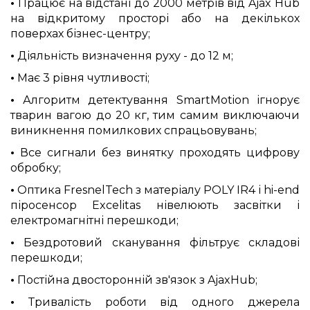
•
Працює на відстані до 2000 метрів від Ajax Hub
на відкритому просторі або на декількох
поверхах бізнес-центру;
•
Діяльність визначення руху - до 12 м;
•
Має 3 рівня чутливості;
•
Алгоритм детектування SmartMotion ігнорує
тварин вагою до 20 кг, тим самим виключаючи
виникнення помилкових спрацьовувань;
•
Все сигнали без винятку проходять цифрову
обробку;
•
Оптика FresnelTech з матеріалу POLY IR4 і hi-end
піросенсор Excelitas нівелюють засвітки і
електромагнітні перешкоди;
•
Бездротовий сканування фільтрує складові
перешкоди;
•
Постійна двосторонній зв'язок з AjaxHub;
•
Тривалість роботи від одного джерела