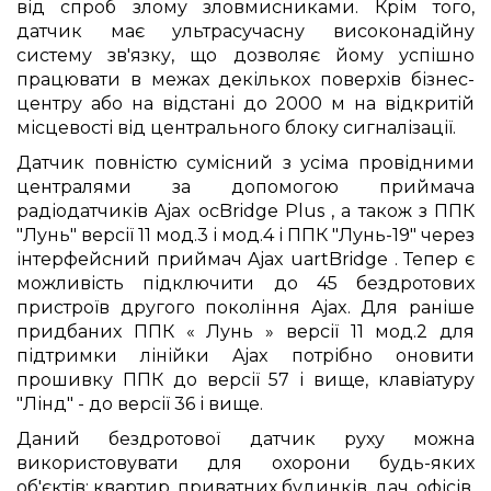
від спроб злому зловмисниками. Крім того,
датчик має ультрасучасну високонадійну
систему зв'язку, що дозволяє йому успішно
працювати в межах декількох поверхів бізнес-
центру або на відстані до 2000 м на відкритій
місцевості від центрального блоку сигналізації.
Датчик повністю сумісний з усіма провідними
централями за допомогою приймача
радіодатчиків Ajax ocBridge Plus , а також з ППК
"Лунь" версії 11 мод.3 і мод.4 і ППК "Лунь-19" через
інтерфейсний приймач Ajax uartBridge . Тепер є
можливість підключити до 45 бездротових
пристроїв другого покоління Ajax. Для раніше
придбаних ППК « Лунь » версії 11 мод.2 для
підтримки лінійки Ajax потрібно оновити
прошивку ППК до версії 57 і вище, клавіатуру
"Лінд" - до версії 36 і вище.
Даний бездротової датчик руху можна
використовувати для охорони будь-яких
об'єктів: квартир, приватних будинків, дач, офісів,