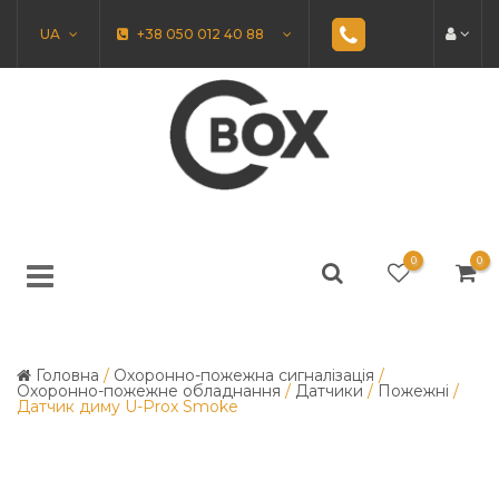
UA
+38 050 012 40 88
0
0
Головна
/
Охоронно-пожежна сигналізація
/
Охоронно-пожежне обладнання
/
Датчики
/
Пожежні
/
Датчик диму U-Prox Smoke