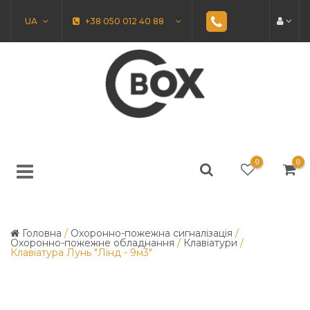
UA
+38 050 012 40 88
0
0
Головна
/
Охоронно-пожежна сигналізація
/
Охоронно-пожежне обладнання
/
Клавіатури
/
Клавіатура Лунь "Лінд - 9м3"