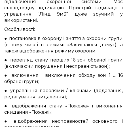
відключення охоронної системи. Має
світлодіодну індикацію. Пристрій індикації і
управління "Лінд 9м3" дуже зручний у
використанні.
Особливості:
● постановка в охорону і зняття з охорони групи
(в тому числі в режимі «Залишаюся дому»), а
також відображення режиму охорони;
● перегляд стану перших 16 зон обраної групи
(включаючи порушення і несправність зон);
● включення і виключення обходу зон 1 ... 16
обраної групи;
● управління паролями / ключами (додавання,
редагування, видалення);
●
відображення
стану «Пожежа» і виконання
скидання «Пожежі»;
● відображення несправностей основного і