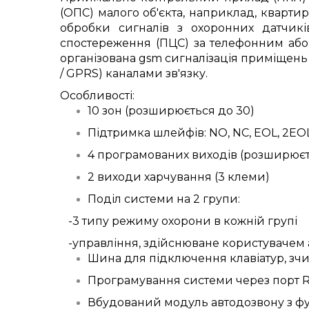
(ОПС) малого об'єкта, наприклад, квартир
обробки сигналів з охоронних датчикі
спостереження (ПЦС) за телефонним або 
організована gsm сигналізація приміщень
/ GPRS) каналами зв'язку.
Особливості:
10 зон (розширюється до 30)
Підтримка шлейфів: NO, NC, EOL, 2EOL 
4 програмованих виходів (розширюєт
2 виходи харчування (3 клеми)
Поділ системи на 2 групи:
-3 типу режиму охорони в кожній групі
-управління, здійснюване користувачем 
Шина для підключення клавіатур, зчи
Програмування системи через порт RS
Вбудований модуль автодозвону з ф