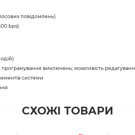
олосових повідомлень)
00 bps)
подій)
тю програмування виключень; можливість редагуванн
лементів системи
ння
СХОЖІ ТОВАРИ