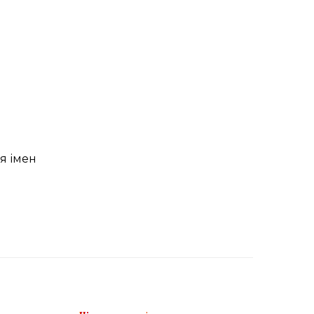
я імен