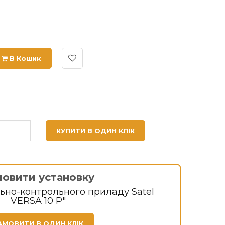
В Кошик
КУПИТИ В ОДИН КЛІК
мовити установку
ьно-контрольного приладу Satel
VERSA 10 P"
АМОВИТИ В ОДИН КЛІК