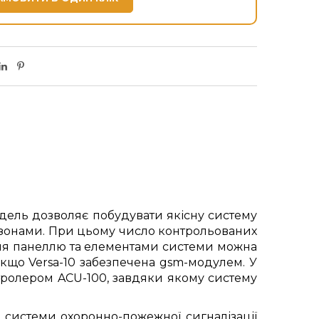
дель дозволяє побудувати якісну систему
и зонами. При цьому число контрольованих
ння панеллю та елементами системи можна
якщо Versa-10 забезпечена gsm-модулем. У
нтролером ACU-100, завдяки якому систему
системи охоронно-пожежної сигналізації