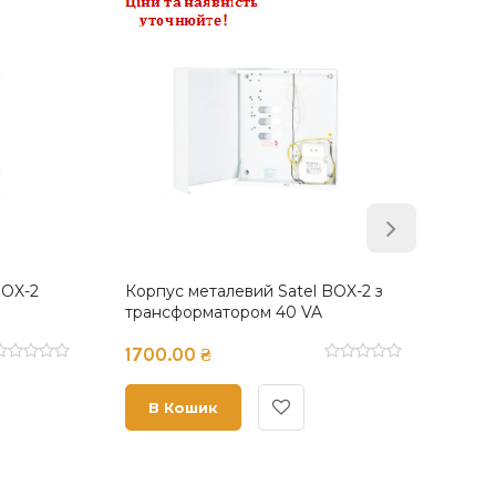
X-2 з
Корпус металевий Satel BOX-3
Корпус
без трансформатора
транс
1501.00 ₴
2307.
В Кошик
В 