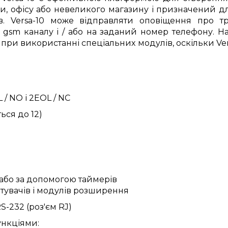
и, офісу або невеликого магазину і призначений дл
в. Versa-10 може відправляти оповіщення про тр
gsm каналу і / або на заданий номер телефону. На 
 при використанні спеціальних модулів, оскільки Ve
/ NO і 2EOL / NC
ься до 12)
або за допомогою таймерів
тувачів і модулів розширення
-232 (роз'єм RJ)
ункціями: