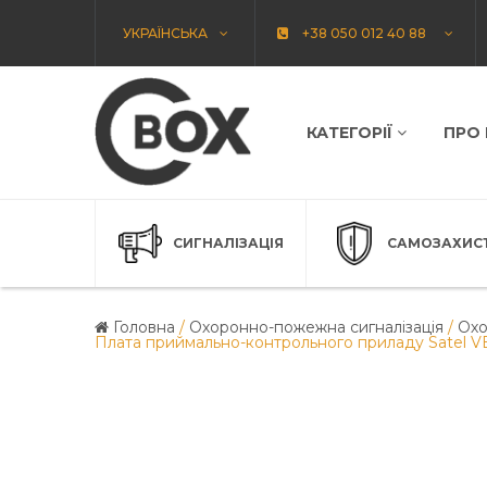
УКРАЇНСЬКА
+38 050 012 40 88
КАТЕГОРІЇ
ПРО
СИГНАЛІЗАЦІЯ
САМОЗАХИС
Головна
/
Охоронно-пожежна сигналізація
/
Охо
Плата приймально-контрольного приладу Satel V