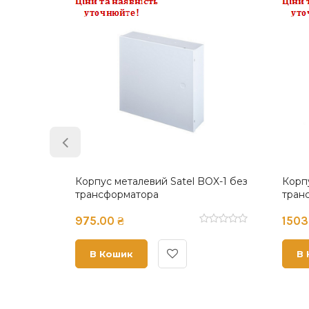
X-1 без
Корпус металевий Satel BOX-1 з
Корпус
трансформатором 40 VA
без тр
1503.00 ₴
1176.0
В Кошик
В К