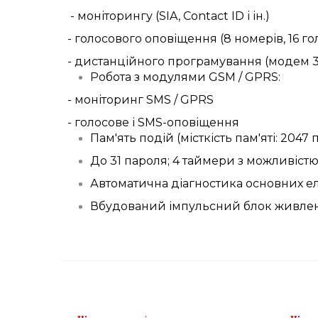
-
моніторингу
(SIA, Contact ID
і
ін
.)
- голосового оповіщення (8 номерів, 16 г
- дистанційного програмування (модем 3
Робота з модулями GSM / GPRS:
- моніторинг SMS / GPRS
- голосове і SMS-оповіщення
Пам'ять подій (місткість пам'яті: 2047 
До 31 пароля; 4 таймери з можливіс
Автоматична діагностика основних е
Вбудований імпульсний блок живле