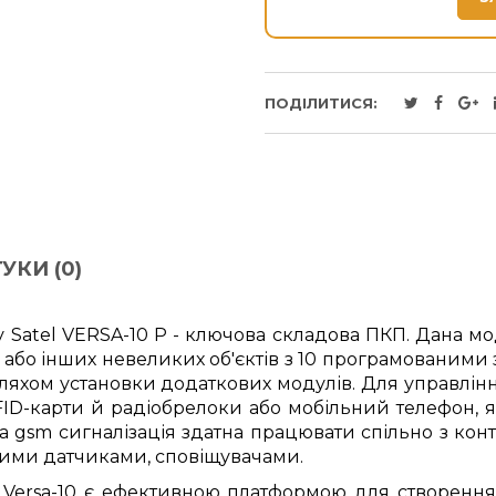
ПОДІЛИТИСЯ:
УКИ (0)
Satel VERSA-10 P - ключова складова ПКП. Дана мо
 або інших невеликих об'єктів з 10 програмованим
 шляхом установки додаткових модулів. Для управлі
FID-карти й радіобрелоки або мобільний телефон, 
а gsm сигналізація здатна працювати спільно з ко
ими датчиками, сповіщувачами.
ersa-10 є ефективною платформою для створення 