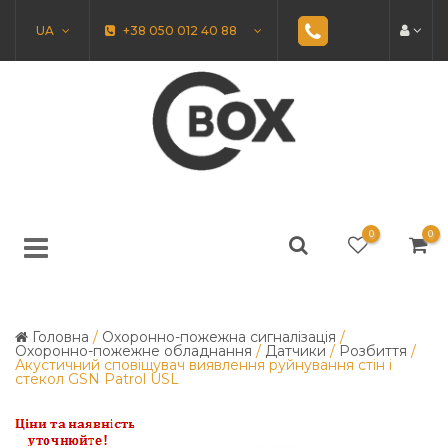
UA
+38 050 012 40 88
0
0
Головна
/
Охоронно-пожежна сигналізація
/
Охоронно-пожежне обладнання
/
Датчики
/
Розбиття
/
Акустичний сповіщувач виявлення руйнування стін і
стекол GSN Patrol USL