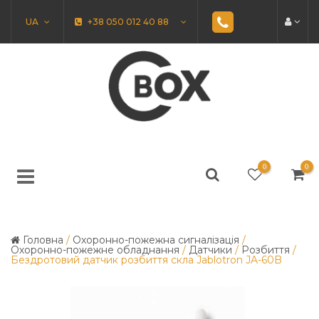
UA
+38 050 012 40 88
0
0
Головна
/
Охоронно-пожежна сигналізація
/
Охоронно-пожежне обладнання
/
Датчики
/
Розбиття
/
Бездротовий датчик розбиття скла Jablotron JA-60B