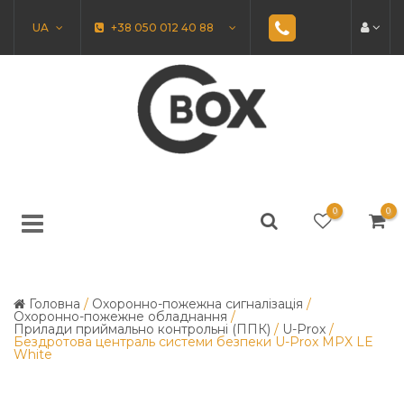
UA
+38 050 012 40 88
0
0
Головна
/
Охоронно-пожежна сигналізація
/
Охоронно-пожежне обладнання
/
Прилади приймально контрольні (ППК)
/
U-Prox
/
Бездротова централь системи безпеки U-Prox MPX LE
White