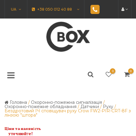
UA
+38 050 012 40 88
0
0
Головна
/
Охоронно-пожежна сигналізація
/
Охоронно-пожежне обладнання
/
Датчики
/
Руху
/
Бездротовий ІЧ сповіщувач руху Crow FW2-PIR-CRT-8F з
лінзою "штора"