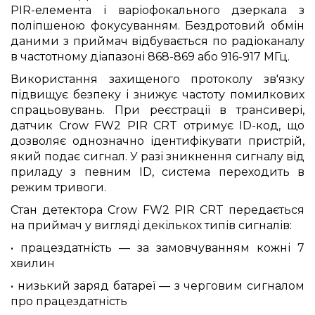
PIR-елемента і варіофокального дзеркала з
поліпшеною фокусуванням. Бездротовий обмін
даними з приймач відбувається по радіоканалу
в частотному діапазоні 868-869 або 916-917 МГц.
Використання захищеного протоколу зв'язку
підвищує безпеку і знижує частоту помилкових
спрацьовувань. При реєстрації в трансивері,
датчик Crow FW2 PIR CRT отримує ID-код, що
дозволяє однозначно ідентифікувати пристрій,
який подає сигнал. У разі зникнення сигналу від
приладу з певним ID, система переходить в
режим тривоги.
Стан детектора Crow FW2 PIR CRT передається
на приймач у вигляді декількох типів сигналів:
• працездатність — за замовчуванням кожні 7
хвилин
• низький заряд батареї — з черговим сигналом
про працездатність