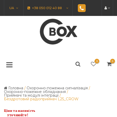
UA
+38 050 012 40 88
0
0
Головна
/
Охоронно-пожежна сигналізація
/
Охоронно-пожежне обладнання
/
Приймачі та модулі інтеграції
/
Бездротовий радіоприймач L25_CROW