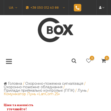
UA
+38 050 012 40 88
0
0
Головна
/
Охоронно-пожежна сигналізація
/
Охоронно-пожежне обладнання
/
Прилади приймально контрольні (ППК)
/
Лунь
/
Комунікатор Лунь «LanCom 25»