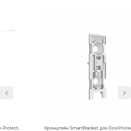
Кронштейн SmartBracket для DoorProtect White