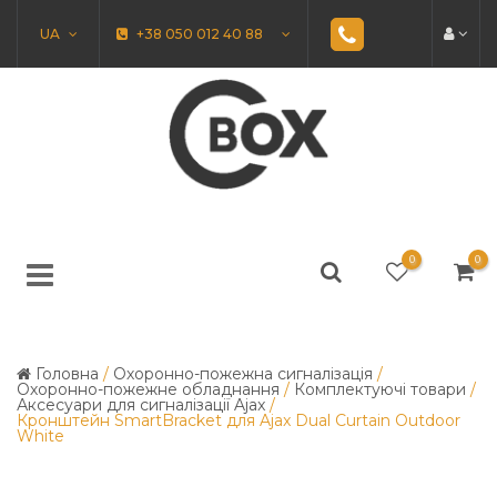
UA
+38 050 012 40 88
0
0
Головна
/
Охоронно-пожежна сигналізація
/
Охоронно-пожежне обладнання
/
Комплектуючі товари
/
Аксесуари для сигналізації Ajax
/
Кронштейн SmartBracket для Ajax Dual Curtain Outdoor
White