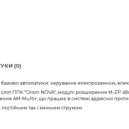
УКИ (0)
 базової автоматики: керування електрозамком, еле
слот ППК "Orion NOVA", модулі розширення M-ZP sBox
ення AM-Multi+, що працює в системі адресної протип
постійним так і змінним струмом.