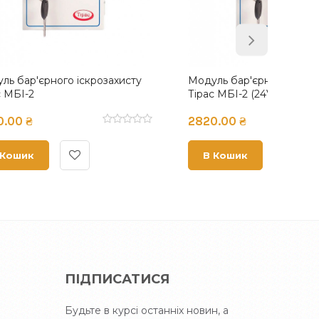
хисту
Модуль кільцевого інтерфейсу
Модул
Тірас МКІ
OUT4
1596.00 ₴
1248.
В Кошик
В 
ПІДПИСАТИСЯ
Будьте в курсі останніх новин, а