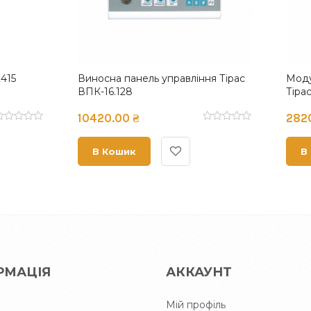
 бар'єрного іскрозахисту
Модуль бар'єрного іскроза
МБІ-2
Тірас МБІ-2 (24V)
00 ₴
2820.00 ₴
ошик
В Кошик
РМАЦІЯ
АККАУНТ
Мій профіль