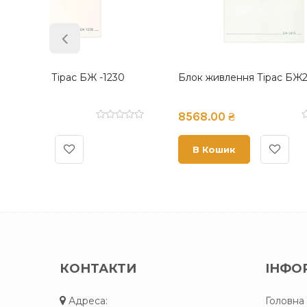
5
Виносна панель управління Тірас
Модуль
ВПК-16.128
Тірас 
10420.00 ₴
2820.
В Кошик
В К
КОНТАКТИ
ІНФО
Адреса:
Головна