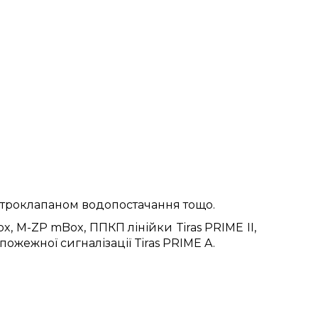
ктроклапаном водопостачання тощо.
, M-ZP mBox, ППКП лінійки Tiras PRIME II,
ожежної сигналізації Tiras PRIME A.