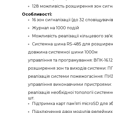
128 можливість розширення зон сигна
Особливості:
16 зон сигналізації (до 32 сповіщувачі
Журнал на 1000 подій
Можливість реалізації кільцевого зв
Системна шина RS-485 для розшире
довжина системної шини 1000м
управління та програмування: ВПК-16.12
розширення зон та виходів системи: ППКП
реалізація системи пожежогасіння: ПУіЗ 
управління виконавчими пристроями:
реалізація необхідної топології систем
шт.
Підтримка карт пам’яті microSD для з
Підключення двох модулів релейних