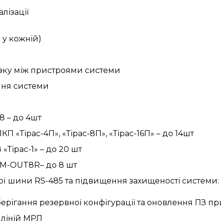
лізації
в у кожній)
’язку між пристроями системи
ння системи
8 – до 4шт
 «Тірас-4П», «Тірас-8П», «Тірас-16П» – до 14шт
«Тірас-1» – до 20 шт
 M-OUT8R– до 8 шт
ної шини RS-485 та підвищення захищеності системи: 
берігання резервної конфігурації та оновлення ПЗ п
 ліній МРЛ