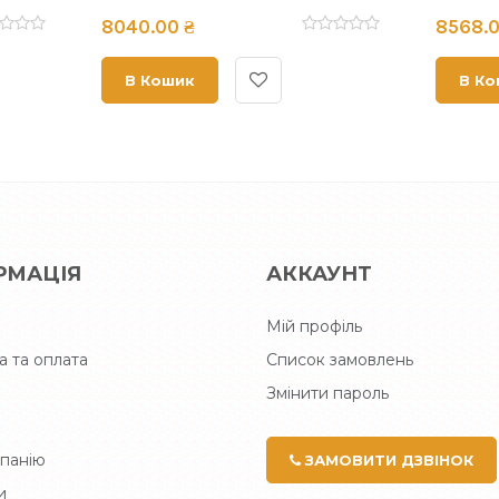
00 ₴
2820.00 ₴
ошик
В Кошик
РМАЦІЯ
АККАУНТ
Мій профіль
а та оплата
Список замовлень
Змінити пароль
панію
ЗАМОВИТИ ДЗВІНОК
и