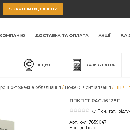
ЗАМОВИТИ ДЗВІНОК
 КОМПАНІЮ
ДОСТАВКА ТА ОПЛАТА
АКЦІЇ
F.A.
Т
ВІДЕО
КАЛЬКУЛЯТОР
ронно-пожежне обладнання
/
Пожежна сигналізація
/
ППКП "
ППКП "ТІРАС-16.128П"
Почитати відгук
Артикул:
7859047
Бренд:
Тірас