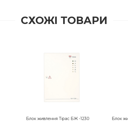
СХОЖІ ТОВАРИ
 бар'єрного іскрозахисту
Модуль бар'єрного іскроза
МБІ-2
Тірас МБІ-2 (24V)