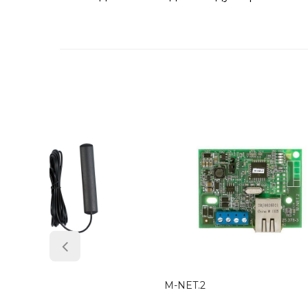
5
Виносна панель управління Тірас
Модуль
ВПК-16.128
Тірас 