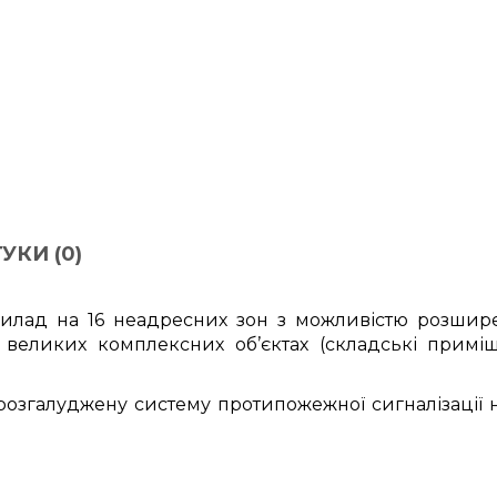
УКИ (0)
ад на 16 неадресних зон з можливістю розширен
великих комплексних об’єктах (складські приміщ
и розгалуджену систему протипожежної сигналізації 