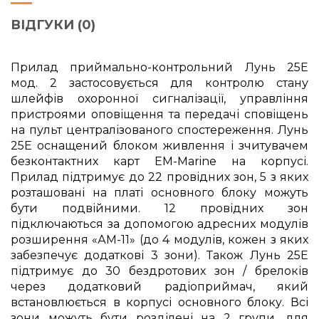
ВІДГУКИ (0)
Прилад приймально-контрольний Лунь 25Е
мод. 2 застосовується для контролю стану
шлейфів охоронної сигналізації, управління
пристроями оповіщення та передачі сповіщень
на пульт централізованого спостереження. Лунь
25Е оснащений блоком живлення і зчитувачем
безконтактних карт EM-Marine на корпусі.
Прилад підтримує до 22 провідних зон, 5 з яких
розташовані на платі основного блоку можуть
бути подвійними. 12 провідних зон
підключаються за допомогою адресних модулів
розширення «АМ-11» (до 4 модулів, кожен з яких
забезпечує додаткові 3 зони). Також Лунь 25Е
підтримує до 30 бездротових зон / брелоків
через додатковий радіоприймач, який
встановлюється в корпусі основного блоку. Всі
зони можуть бути розділені на 2 групи, для