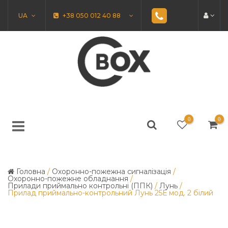
UA
+38 050 012 40 88
0
0
Головна
/
Охоронно-пожежна сигналізація
/
Охоронно-пожежне обладнання
/
Прилади приймально контрольні (ППК)
/
Лунь
/
Прилад приймально-контрольний Лунь 25Е мод. 2 білий