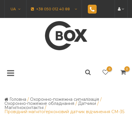
UA
+38 050 012 40 88
0
0
Головна
/
Охоронно-пожежна сигналізація
/
Охоронно-пожежне обладнання
/
Датчики
/
Магнітноконтактні
/
Провідний магнітогерконовий датчик відчинення СМ-35