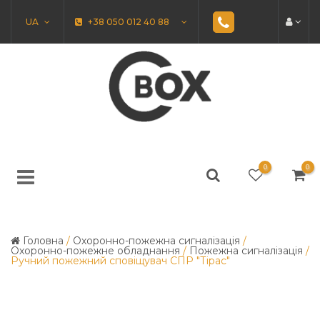
UA
+38 050 012 40 88
0
0
Головна
/
Охоронно-пожежна сигналізація
/
Охоронно-пожежне обладнання
/
Пожежна сигналізація
/
Ручний пожежний сповіщувач СПР "Тірас"