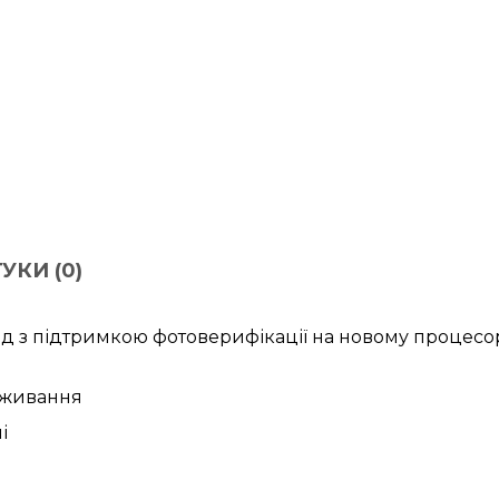
УКИ (0)
ад
з підтримкою фотоверифікації
на новому процесор
оживання
і