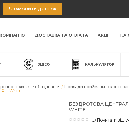
ЗАМОВИТИ ДЗВІНОК
 КОМПАНІЮ
ДОСТАВКА ТА ОПЛАТА
АКЦІЇ
F.A.
Т
ВІДЕО
КАЛЬКУЛЯТОР
ронно-пожежне обладнання
/
Прилади приймально контроль
PX L White
БЕЗДРОТОВА ЦЕНТРАЛЬ
WHITE
Почитати відгук