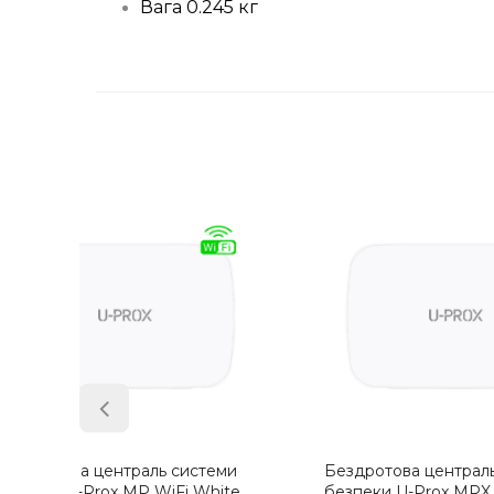
Вага 0.245 кг
еми
Бездротова централь системи
Бездро
ite
безпеки U-Prox MPX G White
безпек