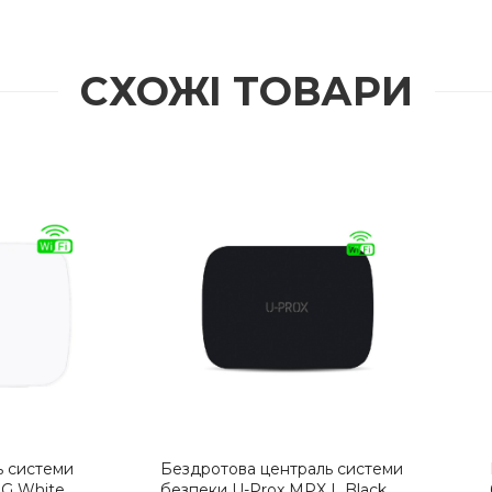
СХОЖІ ТОВАРИ
това централь системи
Бездротова централь сист
и U-Prox MPX L Black
безпеки U-Prox MPX L Whi