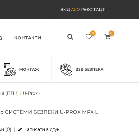
ВХІД
АБО
РЕЄСТРАЦІЯ
0
0
Q.
КОНТАКТИ
МОНТАЖ
B2B БЕЗПЕКА
ні (ППК)
/
U-Prox
/
 СИСТЕМИ БЕЗПЕКИ U-PROX MPX L
и (0)
|
Написати відгук