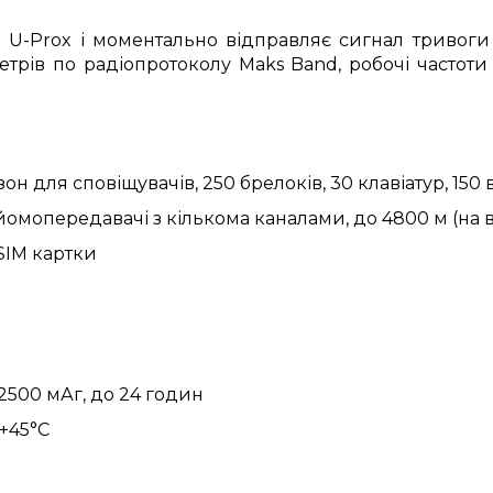
в U-Prox і моментально відправляє сигнал тривоги 
трів по радіопротоколу Maks Band, робочі частоти 
он для сповіщувачів, 250 брелоків, 30 клавіатур, 150
омопередавачі з кількома каналами, до 4800 м (на 
 SIM картки
500 мАг, до 24 годин
 +45°C