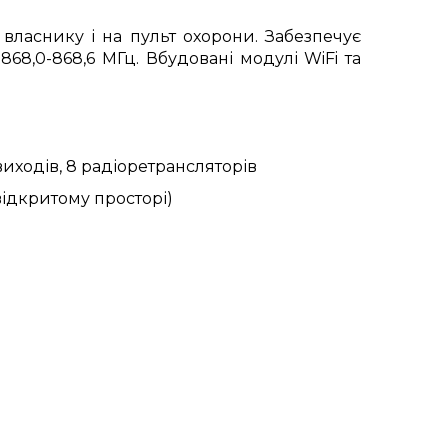
власнику і на пульт охорони. Забезпечує
868,0-868,6 МГц. Вбудовані модулі WiFi та
 виходів, 8 радіоретрансляторів
відкритому просторі)