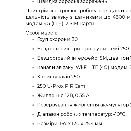
Швидка обробка зображень
Пристрій контролює роботу всіх датчикі
дальність зв'язку з датчиками до 4800 ме
модем 4G (LTE). 2 SIM-карти.
Особливості:
Груп охорони 30
Бездротових пристроїв у системі 250 з
Бездротовий інтерфейс ISM, два прий
Канали зв'язку Wi-Fi, LTE (4G) модем,
Користувачів 250
250 U-Prox PIR Cam
Живлення 12В, 0.35 А
Резервування живлення акумулятор 2
Діапазон робочих температур: -10°C …
Розміри: 167 х 120 х 25.4 мм