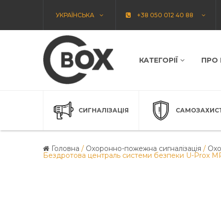
УКРАЇНСЬКА
+38 050 012 40 88
КАТЕГОРІЇ
ПРО
СИГНАЛІЗАЦІЯ
САМОЗАХИС
Головна
/
Охоронно-пожежна сигналізація
/
Охо
Бездротова централь системи безпеки U-Prox M