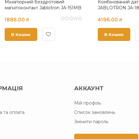
товий модуль доступу з
Комбінований детектор ди
читувачем JA-152E
вогню JA-110ST
00 ₴
2006.00 ₴
ошик
В Кошик
РМАЦІЯ
АККАУНТ
Мій профіль
а та оплата
Список замовлень
Змінити пароль