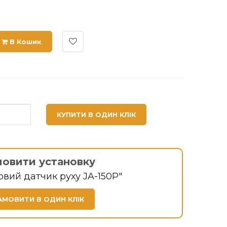
В Кошик
КУПИТИ В ОДИН КЛІК
мовити установку
овий датчик руху JA-150P"
АМОВИТИ В ОДИН КЛІК