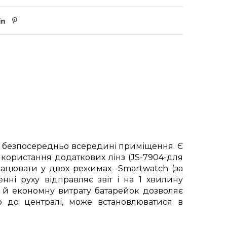
у безпосередньо всередині приміщення. Є
користання додаткових лінз (JS-7904-для
рацювати у двох режимах -Smartwatch (за
ні руху відправляє звіт і на 1 хвилину
у й економну витрату батарейок дозволяє
ю до централі, може встановлюватися в