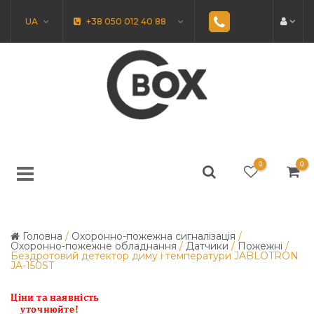
UA
+38 050 012 40 88
0
0
Головна
/
Охоронно-пожежна сигналізація
/
Охоронно-пожежне обладнання
/
Датчики
/
Пожежні
/
Бездротовий детектор диму і температури JABLOTRON
JA-150ST