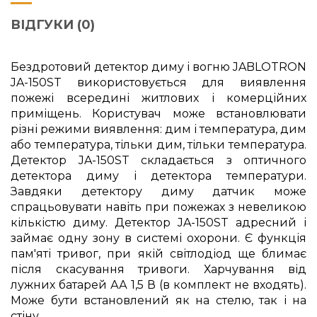
ВІДГУКИ (0)
Бездротовий детектор диму і вогню JABLOTRON
JA-150ST використовується для виявлення
пожежі всередині житлових і комерційних
приміщень. Користувач може встановлювати
різні режими виявлення: дим і температура, дим
або температура, тільки дим, тільки температура.
Детектор JA-150ST складається з оптичного
детектора диму і детектора температури.
Завдяки детектору диму датчик може
спрацьовувати навіть при пожежах з невеликою
кількістю диму. Детектор JA-150ST адресний і
займає одну зону в системі охорони. Є функція
пам'яті тривог, при якій світлодіод ще блимає
після скасування тривоги. Харчування від
лужних батарей АА 1,5 В (в комплект не входять).
Може бути встановлений як на стелю, так і на
стіну.