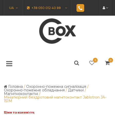
UA
+38 050 012 40 88
0
0
Головна
/
Охоронно-пожежна сигналізація
/
Охоронно-пожежне обладнання
/
Датчики
/
Магнітноконтактні
/
Мініатюрний бездротовий магнітоконтакт Jablotron JA-
151M