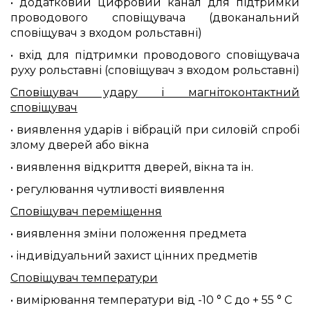
• додатковий цифровий канал для підтримки
проводового сповіщувача (двоканальний
сповіщувач з входом рольставні)
• вхід для підтримки проводового сповіщувача
руху рольставні (сповіщувач з входом рольставні)
Сповіщувач удару і магнітоконтактний
сповіщувач
• виявлення ударів і вібрацій при силовій спробі
злому дверей або вікна
• виявлення відкриття дверей, вікна та ін.
• регулювання чутливості виявлення
Сповіщувач переміщення
• виявлення зміни положення предмета
• індивідуальний захист цінних предметів
Сповіщувач температури
• вимірювання температури від -10 ° C до + 55 ° C