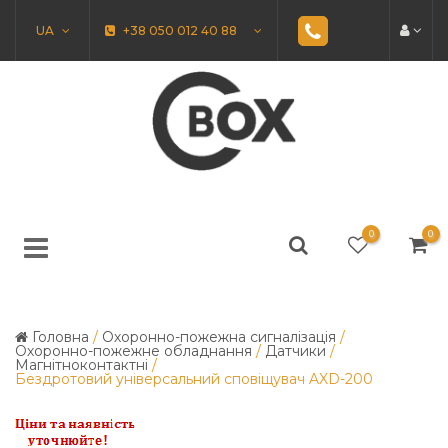
UA
+38 050 012 40 88
0
0
Головна
/
Охоронно-пожежна сигналізація
/
Охоронно-пожежне обладнання
/
Датчики
/
Магнітноконтактні
/
Бездротовий універсальний сповіщувач AXD-200