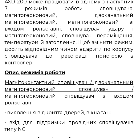
AXD-200 може працювати в одному з наступних
7 режимів роботи сповіщувача:
магнітогерконовий, двоканальний
магнітогерконовий, магнітогерконовий зі
входом рольставні, сповіщувач удару і
магнітогерконовий, сповіщувач переміщення,
температури й затоплення. Щоб змінити режим,
досить відповідним чином вдарити по корпусу
сповіщувача до реєстрації пристрою в
контролері.
Опис режимів роботи
Магнітоконтактний сповіщувач / двоканальний
магнітогерконовий сповіщувач /
магнітогерконовий сповіщувач з входом
рольставні
• виявлення відкриття дверей, вікна та ін.
• вхід для підтримки провідних сповіщувачів
типу NC