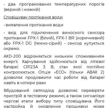
• два програмованих температурних порогів
(верхній і нижній)
Сповіщувач протікання води
• виявлення протікання води
• вхід для підключення виносного сенсора
протікання FPX-1 (білий), FPX-1 BR (коричневий)
або FPX-1 DG (темно-сірий) - сенсор купується
окремо.
AXD-200 відрізняється низьким споживанням
енергії. Харчування здійснюється від літієвої
батареї CR123A 3 В, стан якої постійно
контролюється. Опція «ECO» (тільки ABAX 2)
дозволяє продовжити час роботи від батареї
навіть в чотири рази.
Вбудований світлодіод дозволяє перевіряти
пристрій в тестовому режимі, а також сигналізує
чергові етапи вибору типу сповіщувача. Його
настройка й оновлення прошивки може