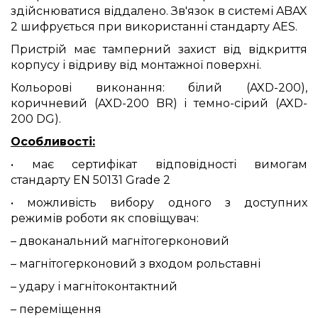
здійснюватися віддалено. Зв'язок в системі ABAX
2 шифрується при використанні стандарту AES.
Пристрій має тамперний захист від відкриття
корпусу і відриву від монтажної поверхні.
Кольорові виконання: білий (AXD-200),
коричневий (AXD-200 BR) і темно-сірий (AXD-
200 DG).
Особливості:
• має сертифікат відповідності вимогам
стандарту EN 50131 Grade 2
• можливість вибору одного з доступних
режимів роботи як сповіщувач:
–
двоканальний магнітогерконовий
–
магнітогерконовий з входом рольставні
–
удару і магнітоконтактний
–
переміщення