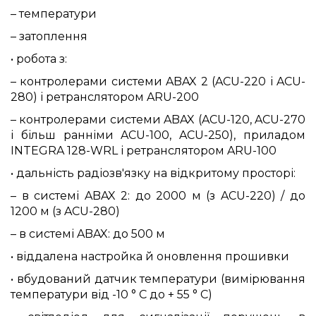
–
температури
–
затоплення
• робота з:
–
контролерами системи ABAX 2 (ACU-220 і ACU-
280) і ретранслятором ARU-200
–
контролерами системи ABAX (ACU-120, ACU-270
і більш ранніми ACU-100, ACU-250), приладом
INTEGRA 128-WRL і ретранслятором ARU-100
• дальність радіозв'язку на відкритому просторі:
–
в системі ABAX 2: до 2000 м (з ACU-220) / до
1200 м (з ACU-280)
–
в системі ABAX: до 500 м
• віддалена настройка й оновлення прошивки
• вбудований датчик температури (вимірювання
температури від -10 ° C до + 55 ° C)