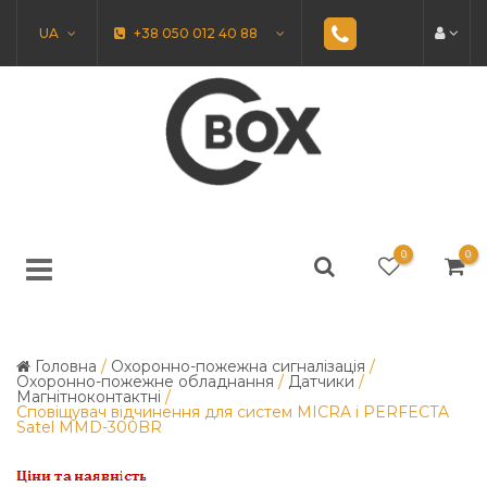
UA
+38 050 012 40 88
0
0
Головна
/
Охоронно-пожежна сигналізація
/
Охоронно-пожежне обладнання
/
Датчики
/
Магнітноконтактні
/
Сповіщувач відчинення для систем MICRA і PERFECTA
Satel MMD-300BR