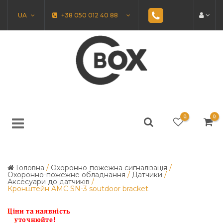
UA
+38 050 012 40 88
0
0
Головна
/
Охоронно-пожежна сигналізація
/
Охоронно-пожежне обладнання
/
Датчики
/
Аксесуари до датчиків
/
Кронштейн AMC SN-3 soutdoor bracket