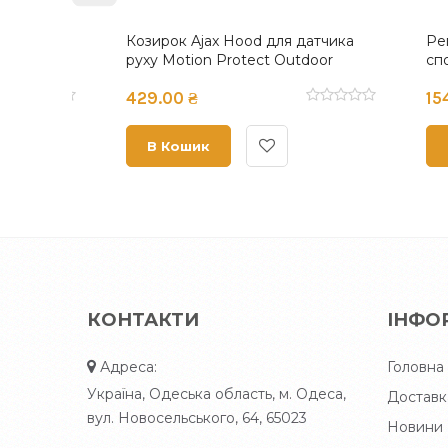
oor
База Б 01
База Б
39.60 ₴
52.20 
В Кошик
В К
КОНТАКТИ
ІНФО
Адреса:
Головна
Україна, Одеська область, м. Одеса,
Доставк
вул. Новосельського, 64, 65023
Новини