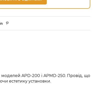
ож моделей APD-200 і APMD-250. Провід, що
ючи естетику установки.