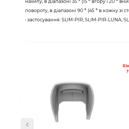
нахилу, в діапазоні 35 ° (15 ° вгору і 20 ° вни
повороту, в діапазоні 90 ° (45 ° в кожну зі с
•
застосування
: SLIM-PIR, SLIM-PIR-LUNA,