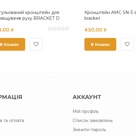
 1
База Б 2
₴
115.80 ₴
ошик
В Кошик
РМАЦІЯ
АККАУНТ
Мій профіль
а та оплата
Список замовлень
Змінити пароль