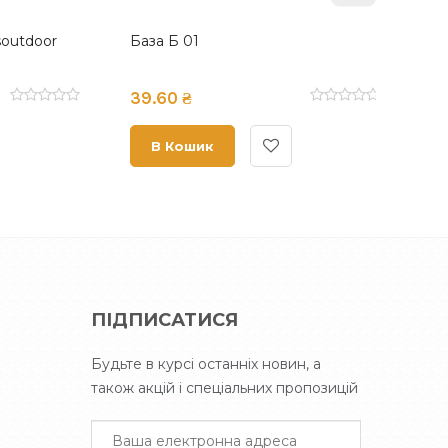
Кронштейн до датчика СОМК-1-8
Кронш
30.00 ₴
36.00
В Кошик
В 
ПІДПИСАТИСЯ
Будьте в курсі останніх новин, а
також акцій і спеціальних пропозицій