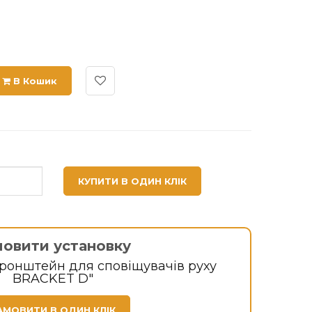
В Кошик
КУПИТИ В ОДИН КЛІК
мовити установку
ронштейн для сповіщувачів руху
BRACKET D"
АМОВИТИ В ОДИН КЛІК