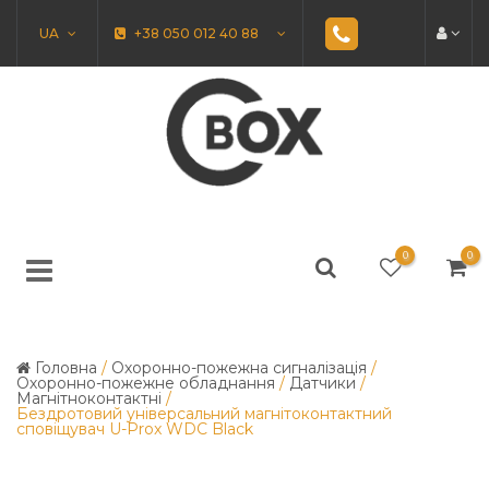
UA
+38 050 012 40 88
0
0
Головна
/
Охоронно-пожежна сигналізація
/
Охоронно-пожежне обладнання
/
Датчики
/
Магнітноконтактні
/
Бездротовий універсальний магнітоконтактний
сповіщувач U-Prox WDC Black