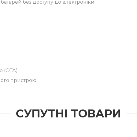
 батарей без доступу до електроніки
ю (ОТА)
ього пристрою
СУПУТНІ ТОВАРИ