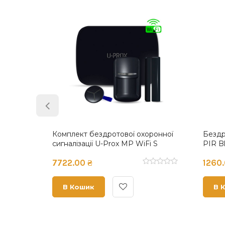
-Prox
Бездротовий універсальний
Бездро
магнітоконтактний сповіщувач U-
розбит
Prox WDC Black
Black
1053.00 ₴
1853.
В Кошик
В К