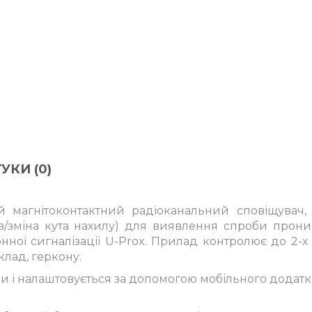
УКИ (0)
 магнітоконтактний
радіоканальний сповіщувач
/зміна кута
нахилу) для виявлення спроби прони
ної сигналізації
U-Prox. Прилад контролює до 2-х 
лад, геркону.
и і налаштовується
за допомогою мобільного додатка 