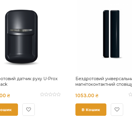
товий датчик руху та
Бездротовий датчик руху т
тя скла U-Prox PIR Combi
розбиття з лінзою штора U
PIR Combi VB Black
00 ₴
1853.00 ₴
ошик
В Кошик