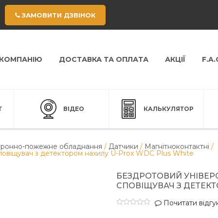
ЗАМОВИТИ ДЗВІНОК
 КОМПАНІЮ
ДОСТАВКА ТА ОПЛАТА
АКЦІЇ
F.A.
Т
ВІДЕО
КАЛЬКУЛЯТОР
ронно-пожежне обладнання
/
Датчики
/
Магнітноконтактні
/
повіщувач з детектором нахилу U-Prox WDC Plus White
БЕЗДРОТОВИЙ УНІВЕР
СПОВІЩУВАЧ З ДЕТЕКТ
Почитати відгук