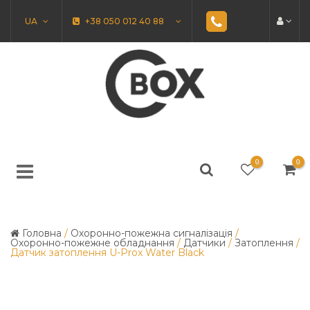
UA
+38 050 012 40 88
0
0
Головна
/
Охоронно-пожежна сигналізація
/
Охоронно-пожежне обладнання
/
Датчики
/
Затоплення
/
Датчик затоплення U-Prox Water Black